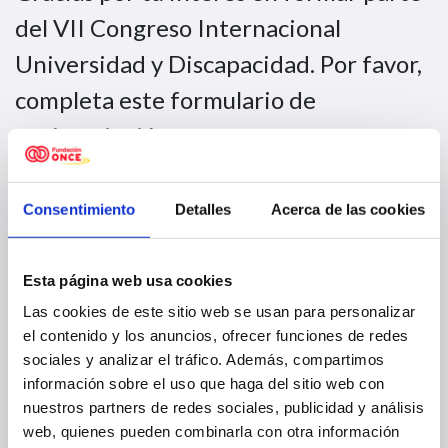
del VII Congreso Internacional
Universidad y Discapacidad. Por favor,
completa este formulario de
preinscripción.
Importante
: Esta preinscripción no
Consentimiento
Detalles
Acerca de las cookies
garantiza tu participación. La
organización revisará tu solicitud y
Esta página web usa cookies
confirmará tu asistencia en un plazo
Las cookies de este sitio web se usan para personalizar
máximo de un mes mediante un correo
el contenido y los anuncios, ofrecer funciones de redes
sociales y analizar el tráfico. Además, compartimos
electrónico a la dirección que se nos
información sobre el uso que haga del sitio web con
indique.
nuestros partners de redes sociales, publicidad y análisis
web, quienes pueden combinarla con otra información